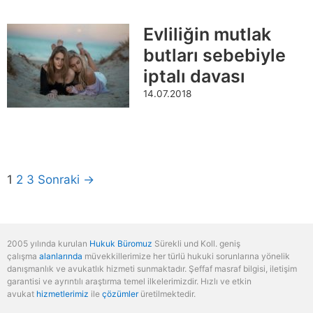
Evliliğin mutlak
butları sebebiyle
iptalı davası
14.07.2018
1
2
3
Sonraki →
2005 yılında kurulan
Hukuk Büromuz
Sürekli und Koll. geniş
çalışma
alanlarında
müvekkillerimize her türlü hukuki sorunlarına yönelik
danışmanlık ve avukatlık hizmeti sunmaktadır. Şeffaf masraf bilgisi, iletişim
garantisi ve ayrıntılı araştırma temel ilkelerimizdir. Hızlı ve etkin
avukat
hizmetlerimiz
ile
çözümler
üretilmektedir.