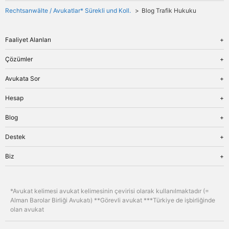
Rechtsanwälte / Avukatlar* Sürekli und Koll.
Blog Trafik Hukuku
Faaliyet Alanları
Genel Bakış
Çözümler
İş Hukuku
Genel Bakış
Avukata Sor
Miras Hukuku
Tanıma ve Tenfiz
Aile Hukuku
Genel Bakış
Hesap
Para Cezası
İflas Hukuku
Fiyatlar
Veraset İlamı
Genel Bakış
Blog
Ceza Hukuku
Aile Birleşimi
Giriş
Türk Hukuku
Genel Bakış
Destek
Şirket Kurmak
Kayıt
Trafik Hukuku
Miras Hukuku
Çıkış
Şifre sıfırlama
Genel Bakış
Biz
Ticaret Hukuku
İflas Hukuku
Boşanma
Dosyam
Trafik Hukuku
Genel Bakış
Tüketici İflası
Bülten
Genel
Hakkımızda
Kaza
*Avukat kelimesi avukat kelimesinin çevirisi olarak kullanılmaktadır (=
Avukata Sor
Aile Hukuku
Hizmetler
Alman Barolar Birliği Avukatı) **Görevli avukat ***Türkiye de işbirliğinde
Genel Hizmetler
olan avukat
Tercüme
Formlar
Bülten