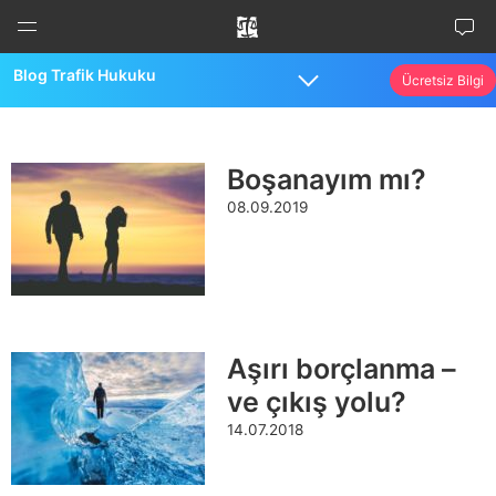
İçeriğe
atla
Blog Trafik Hukuku
Ücretsiz Bilgi
Menu
Menu
Boşanayım mı?
08.09.2019
Aşırı borçlanma –
ve çıkış yolu?
14.07.2018