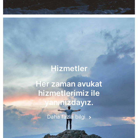
Hizmetler
Her zaman avukat
hizmetlerimiz ile
yanınızdayız.
Daha fazla bilgi