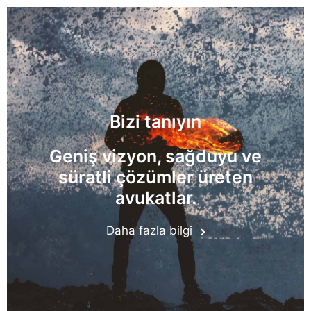
Bizi tanıyın
Geniş vizyon, sağduyu ve
süratli çözümler üreten
avukatlar.
Daha fazla bilgi