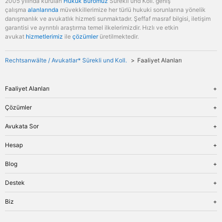
2005 yılında kurulan
Hukuk Büromuz
Sürekli und Koll. geniş
çalışma
alanlarında
müvekkillerimize her türlü hukuki sorunlarına yönelik
danışmanlık ve avukatlık hizmeti sunmaktadır. Şeffaf masraf bilgisi, iletişim
garantisi ve ayrıntılı araştırma temel ilkelerimizdir. Hızlı ve etkin
avukat
hizmetlerimiz
ile
çözümler
üretilmektedir.
Rechtsanwälte / Avukatlar* Sürekli und Koll.
Faaliyet Alanları
Faaliyet Alanları
Genel Bakış
Çözümler
İş Hukuku
Genel Bakış
Avukata Sor
Miras Hukuku
Tanıma ve Tenfiz
Aile Hukuku
Genel Bakış
Hesap
Para Cezası
İflas Hukuku
Fiyatlar
Veraset İlamı
Genel Bakış
Blog
Ceza Hukuku
Aile Birleşimi
Giriş
Türk Hukuku
Genel Bakış
Destek
Şirket Kurmak
Kayıt
Trafik Hukuku
Miras Hukuku
Çıkış
Şifre sıfırlama
Genel Bakış
Biz
Ticaret Hukuku
İflas Hukuku
Boşanma
Dosyam
Trafik Hukuku
Genel Bakış