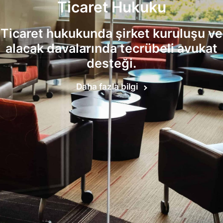
Ticaret Hukuku
Ticaret hukukunda şirket kuruluşu ve
alacak davalarında tecrübeli avukat
desteği.
Daha fazla bilgi