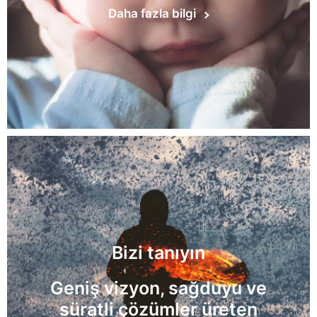
Daha fazla bilgi
Bizi tanıyın
Geniş vizyon, sağduyu ve
süratli çözümler üreten