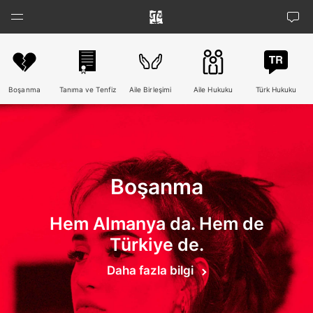
İçeriğe
atla
Menu
Boşanma
Tanıma ve Tenfiz
Aile Birleşimi
Aile Hukuku
Türk Hukuku
Boşanma
Hem Almanya da. Hem de
Türkiye de.
Daha fazla bilgi