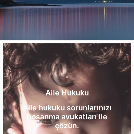
Aile Hukuku
Aile hukuku sorunlarınızı
boşanma avukatları ile
çözün.