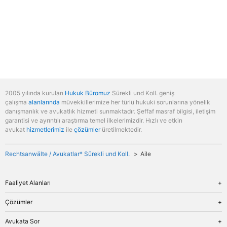
2005 yılında kurulan
Hukuk Büromuz
Sürekli und Koll. geniş
çalışma
alanlarında
müvekkillerimize her türlü hukuki sorunlarına yönelik
danışmanlık ve avukatlık hizmeti sunmaktadır. Şeffaf masraf bilgisi, iletişim
garantisi ve ayrıntılı araştırma temel ilkelerimizdir. Hızlı ve etkin
avukat
hizmetlerimiz
ile
çözümler
üretilmektedir.
Rechtsanwälte / Avukatlar* Sürekli und Koll.
Aile
Faaliyet Alanları
Genel Bakış
Çözümler
İş Hukuku
Genel Bakış
Avukata Sor
Miras Hukuku