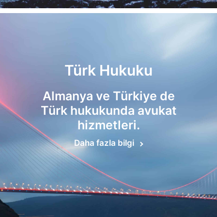
Türk Hukuku
Almanya ve Türkiye de
Türk hukukunda avukat
hizmetleri.
Daha fazla bilgi