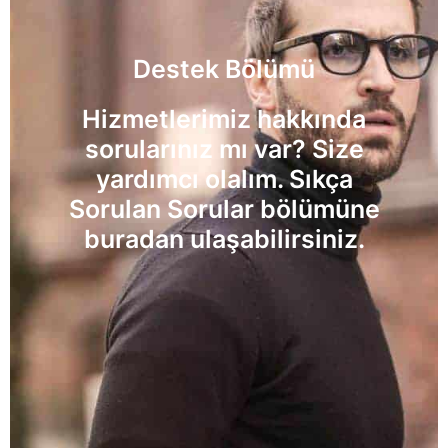
Destek Bölümü
Hizmetlerimiz hakkında
sorularınız mı var? Size
yardımcı olalım. Sıkça
Sorulan Sorular bölümüne
buradan ulaşabilirsiniz.