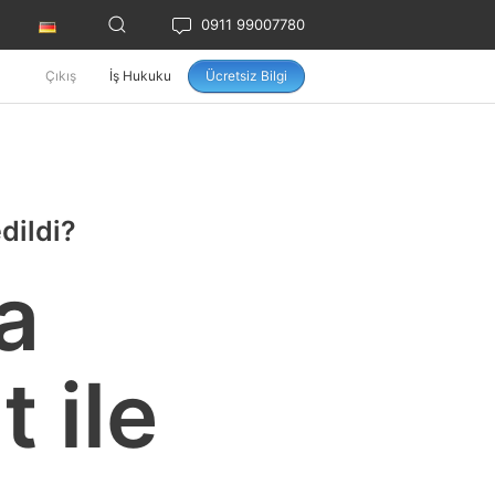
0911 99007780
Çıkış
İş Hukuku
Ücretsiz Bilgi
dildi?
a
 ile