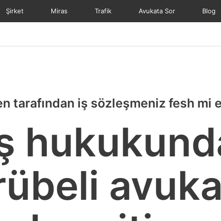
Şirket
Miras
Trafik
Avukata Sor
Blog
en tarafından iş sözleşmeniz fesh mi e
İş hukukund
rübeli avukat