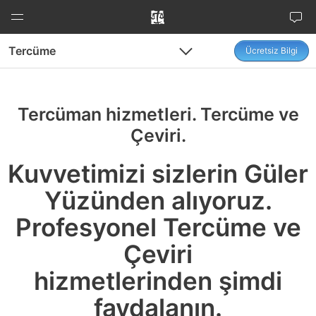
İçeriğe
atla
Tercüme
Ücretsiz Bilgi
Menu
Menu
Tercüman hizmetleri. Tercüme ve
Çeviri.
Kuvvetimizi sizlerin Güler
Yüzünden alıyoruz.
Profesyonel Tercüme ve
Çeviri
hizmetlerinden şimdi
faydalanın.