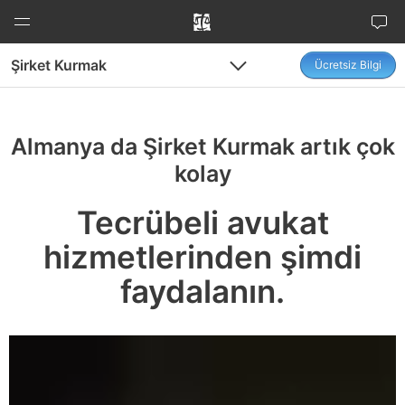
İçeriğe
atla
Şirket Kurmak
Ücretsiz Bilgi
Menu
Menu
Almanya da Şirket Kurmak artık çok
kolay
Tecrübeli avukat
hizmetlerinden şimdi
faydalanın.