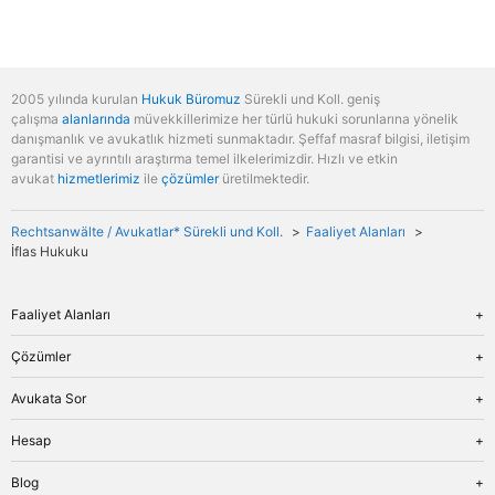
2005 yılında kurulan
Hukuk Büromuz
Sürekli und Koll. geniş
çalışma
alanlarında
müvekkillerimize her türlü hukuki sorunlarına yönelik
danışmanlık ve avukatlık hizmeti sunmaktadır. Şeffaf masraf bilgisi, iletişim
garantisi ve ayrıntılı araştırma temel ilkelerimizdir. Hızlı ve etkin
avukat
hizmetlerimiz
ile
çözümler
üretilmektedir.
Rechtsanwälte / Avukatlar* Sürekli und Koll.
Faaliyet Alanları
İflas Hukuku
Faaliyet Alanları
Genel Bakış
Çözümler
İş Hukuku
Genel Bakış
Avukata Sor
Miras Hukuku
Tanıma ve Tenfiz
Aile Hukuku
Genel Bakış
Hesap
Para Cezası
İflas Hukuku
Fiyatlar
Veraset İlamı
Genel Bakış
Blog
Ceza Hukuku