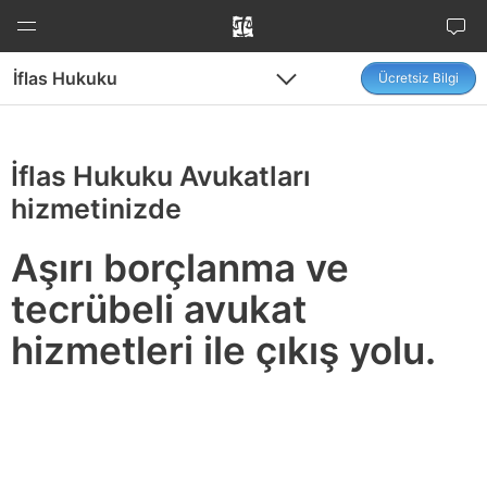
İçeriğe
atla
İflas Hukuku
Ücretsiz Bilgi
Menu
Menu
İflas Hukuku Avukatları
hizmetinizde
Aşırı borçlanma ve
tecrübeli avukat
hizmetleri ile çıkış yolu.