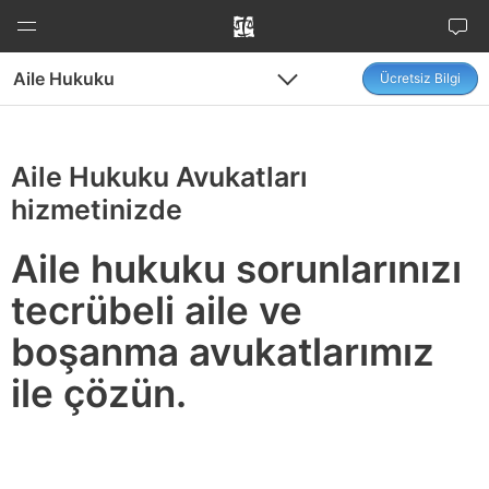
İçeriğe
atla
Aile Hukuku
Ücretsiz Bilgi
Menu
Menu
Aile Hukuku Avukatları
hizmetinizde
Aile hukuku sorunlarınızı
tecrübeli aile ve
boşanma avukatlarımız
ile çözün.