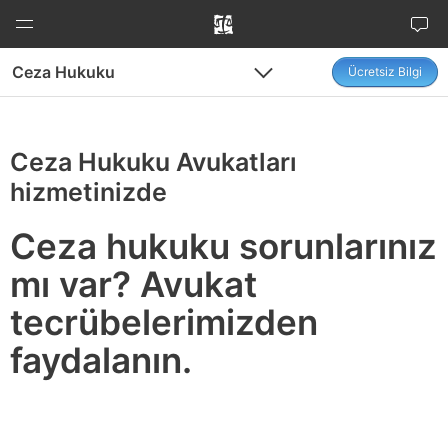
İçeriğe
atla
Ceza Hukuku
Ücretsiz Bilgi
Menu
Menu
Ceza Hukuku Avukatları
hizmetinizde
Ceza hukuku sorunlarınız
mı var? Avukat
tecrübelerimizden
faydalanın.