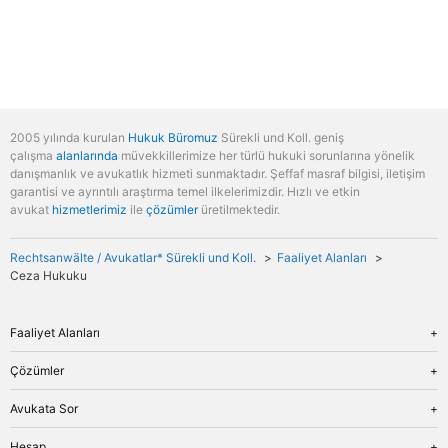
2005 yılında kurulan
Hukuk Büromuz
Sürekli und Koll. geniş
çalışma
alanlarında
müvekkillerimize her türlü hukuki sorunlarına yönelik
danışmanlık ve avukatlık hizmeti sunmaktadır. Şeffaf masraf bilgisi, iletişim
garantisi ve ayrıntılı araştırma temel ilkelerimizdir. Hızlı ve etkin
avukat
hizmetlerimiz
ile
çözümler
üretilmektedir.
Rechtsanwälte / Avukatlar* Sürekli und Koll.
Faaliyet Alanları
Ceza Hukuku
Faaliyet Alanları
Genel Bakış
Çözümler
İş Hukuku
Genel Bakış
Avukata Sor
Miras Hukuku
Tanıma ve Tenfiz
Aile Hukuku
Genel Bakış
Hesap