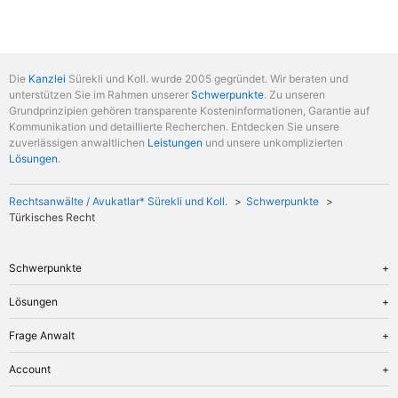
Die
Kanzlei
Sürekli und Koll. wurde 2005 gegründet. Wir beraten und
unterstützen Sie im Rahmen unserer
Schwerpunkte
. Zu unseren
Grundprinzipien gehören transparente Kosteninformationen, Garantie auf
Kommunikation und detaillierte Recherchen. Entdecken Sie unsere
zuverlässigen anwaltlichen
Leistungen
und unsere unkomplizierten
Lösungen
.
Rechtsanwälte / Avukatlar* Sürekli und Koll.
Schwerpunkte
Türkisches Recht
Schwerpunkte
Übersicht
Lösungen
Arbeitsrecht
Übersicht
Frage Anwalt
Erbrecht
Anerkennung
Familienrecht
Übersicht
Account
Bussgeldbescheid
Insolvenzrecht
Preise
Erbschein
Übersicht