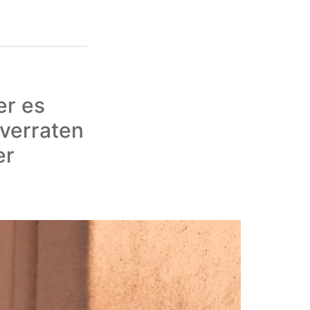
er es
 verraten
er