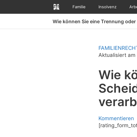
Zum
Familie
Insolvenz
Arb
Inhalt
springen
Wie können Sie eine Trennung oder
FAMILIENRECH
Aktualisiert am
Wie kö
Schei
verarb
Kommentieren
[rating_form_tot