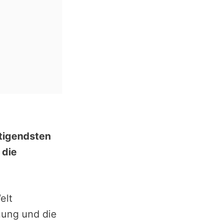
ltigendsten
 die
elt
nung und die