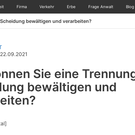
eit
Firma
Verkehr
Erbe
Frage Anwalt
Blog
 Scheidung bewältigen und verarbeiten?
T
 22.09.2021
nnen Sie eine Trennun
dung bewältigen und
eiten?
al]