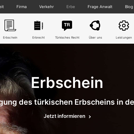
eit
Firma
Verkehr
Erbe
Frage Anwalt
Blog
Erbschein
Erbrecht
Türkisches Recht
Über uns
Leistungen
Erbschein
gung des türkischen Erbscheins in der
Jetzt informieren