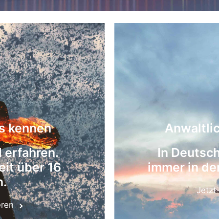
ns kennen
Anwaltli
 erfahren.
In Deutsch
eit über 16
immer in de
n.
Jetzt
eren