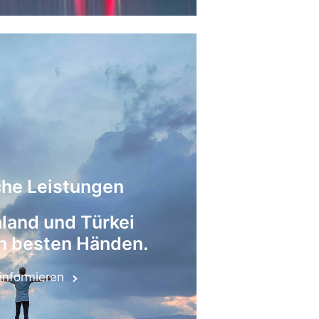
che Leistungen
land und Türkei
n besten Händen.
 informieren