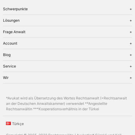
Schwerpunkte
Übersicht
Lösungen
Arbeitsrecht
Übersicht
Frage Anwalt
Erbrecht
Anerkennung
Familienrecht
Übersicht
Account
Bussgeldbescheid
Insolvenzrecht
Preise
Erbschein
Übersicht
Blog
Strafrecht
Nachzug
Anmelden
Türkisches Recht
Übersicht
Service
Firma gründen
Registrieren
Verkehrsrecht
Verkehrsrecht
Kündigung
Passwort zurücksetzen
Übersicht
Wir
Wirtschaftsrecht
Familienrecht
Scheidung
OnlineAkte
Erbrecht
Über uns
Verbraucherinsolvenz
Frage Anwalt
Allgemein
Leistungen
Verkehrsunfall
*Avukat wird als Übersetzung des Wortes Rechtsanwalt (=Rechtsanwalt
Allgemein
Insolvenzrecht
Übersetzung
an der Deutschen Anwaltskammer) verwendet **Angestellte
Newsletter
Rechtsanwältin ***Kooperationsverhältnis in der Türkei
Newsletter
Formulare
Beratung
Türkçe
Kontakt