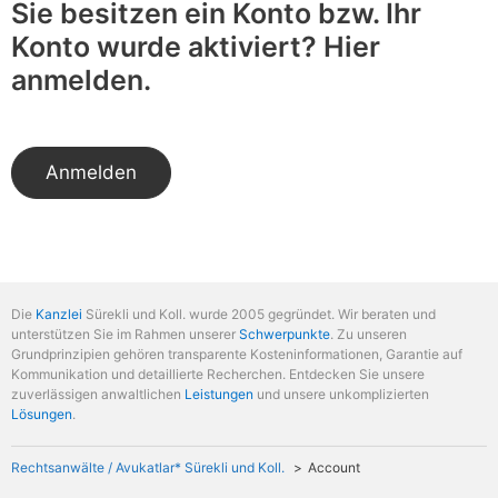
Sie besitzen ein Konto bzw. Ihr
Konto wurde aktiviert? Hier
anmelden.
Anmelden
Die
Kanzlei
Sürekli und Koll. wurde 2005 gegründet. Wir beraten und
unterstützen Sie im Rahmen unserer
Schwerpunkte
. Zu unseren
Grundprinzipien gehören transparente Kosteninformationen, Garantie auf
Kommunikation und detaillierte Recherchen. Entdecken Sie unsere
zuverlässigen anwaltlichen
Leistungen
und unsere unkomplizierten
Lösungen
.
Rechtsanwälte / Avukatlar* Sürekli und Koll.
Account